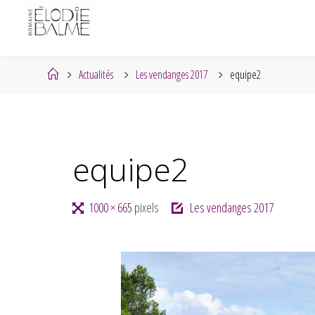
Skip
to
content
Home
Actualités
Les vendanges 2017
equipe2
equipe2
Full
1000 × 665
pixels
Les vendanges 2017
size