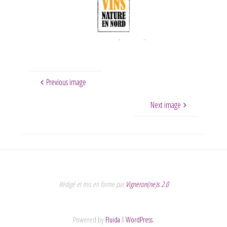
Previous image
Next image
Rédigé et mis en forme par
Vigneron(ne)s 2.0
Powered by
Fluida
&
WordPress.