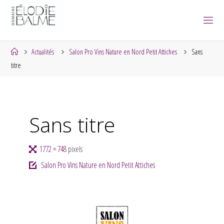
Skip
to
content
Home
Actualités
Salon Pro Vins Nature en Nord Petit Attiches
Sans
titre
Sans titre
Full
1772 × 748
pixels
size
Salon Pro Vins Nature en Nord Petit Attiches