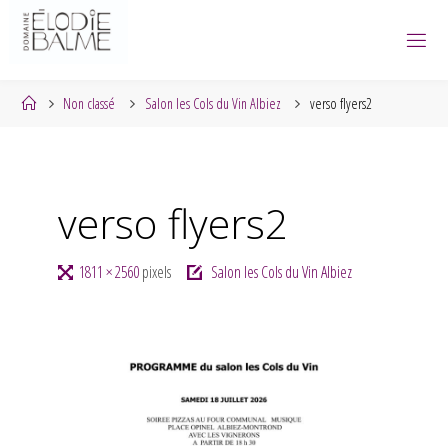
Skip
to
content
Home
Non classé
Salon les Cols du Vin Albiez
verso flyers2
verso flyers2
Full
1811 × 2560
pixels
Salon les Cols du Vin Albiez
size