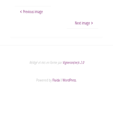
Previous image
Next image
Rédigé et mis en forme par
Vigneron(ne)s 2.0
Powered by
Fluida
&
WordPress.