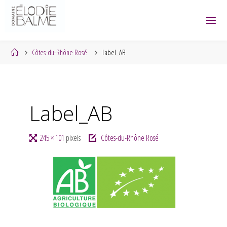
Skip
to
content
Home
Côtes-du-Rhône Rosé
Label_AB
Label_AB
Full
245 × 101
pixels
Côtes-du-Rhône Rosé
size