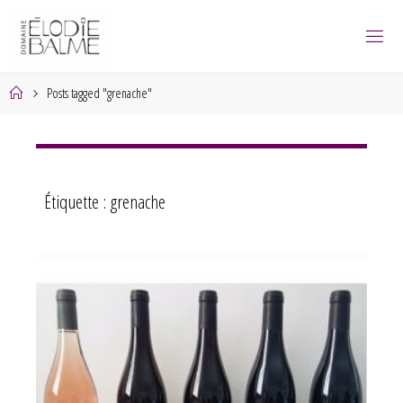
Skip
to
content
Home
Posts tagged "grenache"
Étiquette :
grenache