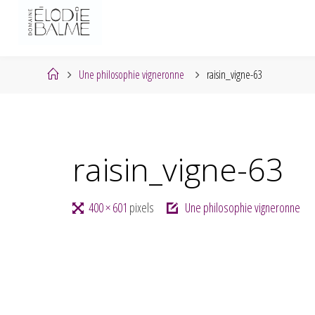
Skip
to
content
Home
Une philosophie vigneronne
raisin_vigne-63
raisin_vigne-63
Full
400 × 601
pixels
Une philosophie vigneronne
size