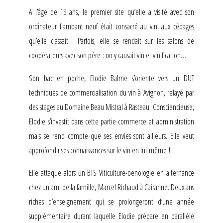
A l’âge de 15 ans, le premier site qu’elle a visité avec son
ordinateur flambant neuf était consacré au vin, aux cépages
qu’elle classait… Parfois, elle se rendait sur les salons de
coopérateurs avec son père : on y causait vin et vinification…
Son bac en poche, Elodie Balme s’oriente vers un DUT
techniques de commercialisation du vin à Avignon, relayé par
des stages au Domaine Beau Mistral à Rasteau. Consciencieuse,
Elodie s’investit dans cette partie commerce et administration
mais se rend compte que ses envies sont ailleurs. Elle veut
approfondir ses connaissances sur le vin en lui-même !
Elle attaque alors un BTS Viticulture-oenologie en alternance
chez un ami de la famille, Marcel Richaud à Cairanne. Deux ans
riches d’enseignement qui se prolongeront d’une année
supplémentaire durant laquelle Elodie prépare en parallèle